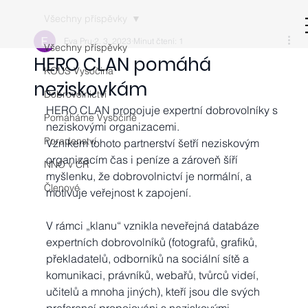
Všechny příspěvky
Eva Pru
2. 3. 2023
Minut čtení: 1
Všechny příspěvky
HERO CLAN pomáhá
KOUS Vysočina
neziskovkám
Dobrovolnictví
HERO CLAN propojuje expertní dobrovolníky s 
Pomáháme Vysočině
neziskovými organizacemi. 
Poradenství
Vznikem tohoto partnerství šetří neziskovým 
organizacím čas i peníze a zároveň šíří 
NNO v ČR
myšlenku, že dobrovolnictví je normální, a 
Členové
motivuje veřejnost k zapojení.
V rámci „klanu“ vznikla neveřejná databáze 
expertních dobrovolníků (fotografů, grafiků,
překladatelů, odborníků na sociální sítě a 
komunikaci, právníků, webařů, tvůrců videí, 
učitelů a mnoha jiných), kteří jsou dle svých 