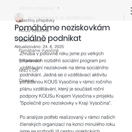
Všechny příspěvky
Jan Petr Nekovar
5. 10. 2023
Minut čtení: 1
Všechny příspěvky
Pomáháme neziskovkám
KOUS Vysočina
sociálně podnikat
Dobrovolnictví
Aktualizováno:
24. 6. 2025
Pomáháme Vysočině
Zhruba v polovině roku jsme po velkých 
přípravách rozběhli sociální program pro 
Poradenství
vzdělávání neziskovek na téma sociálního 
NNO v ČR
podnikání. Jedná se o vzdělávací aktivitu 
Členové
pořádanou KOUS Vysočina v rámci ročního 
plánu vzdělávání, který je součástí roční 
podpory KOUSu Krajem Vysočina v projektu 
"Společně pro neziskovky v Kraji Vysočina". 
Po analýze potřeb realizovaný v rámci našich 
členských organizací na konci minulého roku 
jsme se rozhodli jít cestou praktických 