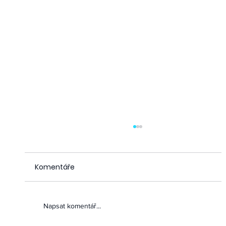
Komentáře
8 dní pro paliativu 2026
Napsat komentář...