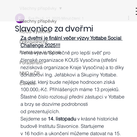
Všechny příspěvky
Eva Pru
5. 11. 2025
Minut čtení: 1
Všechny příspěvky
Slavonice za dveřmi
KOUS Vysočina
Za dveřmi je finální večer výzvy Yottabe Social 
Dobrovolnictví
Challenge 2025!!!
Pomáháme Vysočině
Velká výzva "Společně pro lepší svět" pro 
členské organizace KOUS Vysočina (střešní 
Poradenství
nezisková organizace Kraje Vysočina) a to díky 
NNO v ČR
donátorovi Ing. Jeřábkovi a Skupiny Yottabe.
Projekt, který bude nejlépe hodnocen získá 
Členové
100.000,-Kč. Přihlášených máme 13 projektů. 
Šťastné číslo rozlosují přední zástupci v Yottabe 
a brzy se dozvíme podrobnosti 
od prezentujících. 
Sejdeme se 
14. listopadu
 v krásné historické 
budově Institutu Slavonice. Startujeme 
v 16 hodin a ukončení můžeme datovat na 15. 