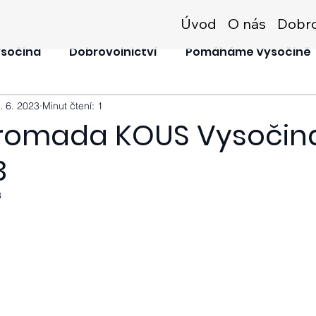
Úvod
O nás
Dobro
ysočina
Dobrovolnictví
Pomáháme Vysočině
. 6. 2023
Minut čtení: 1
omada KOUS Vysočina, 
3
3