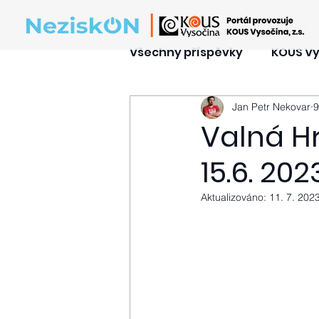
Všechny příspěvky
KOUS V
Jan Petr Nekovar
9
Členové
Valná Hr
15.6. 202
Aktualizováno:
11. 7. 202