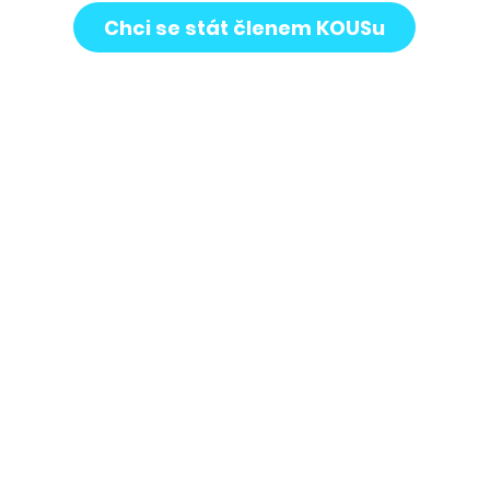
Chci se stát členem KOUSu
KOUS Vysočina, z. s. jako střešní organizace
neziskového sektoru na Vysočině je aktivním
tvůrcem neziskového prostředí v kraji a své
aktivity vytváří ve spolupráci
s Krajem Vysočina.