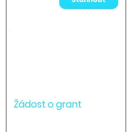
Žádost o grant
Žádost o grant PV - PŘÍRODA 2025
Stále otevřeno