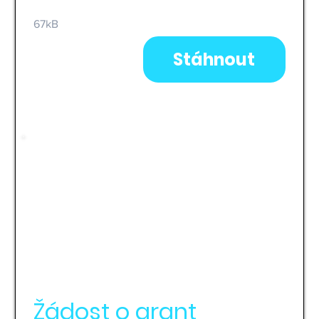
Pomáháme Vysočině - KULTURA 2025.
67kB
Stáhnout
Žádost o grant