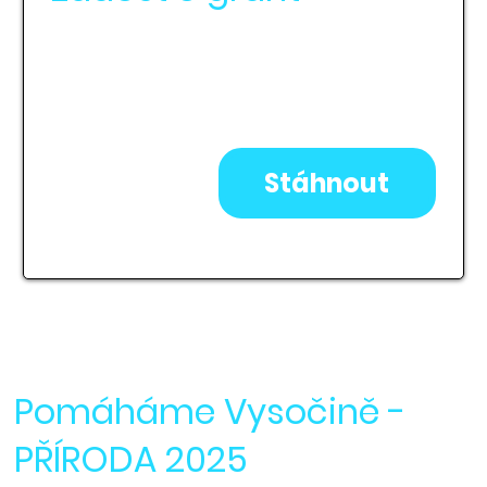
Žádost o grant Pomáháme
Vysočině
-
KULTURA 2025
Stále otevřeno
315kB
Stáhnout
Pomáháme Vysočině -
PŘÍRODA 2025