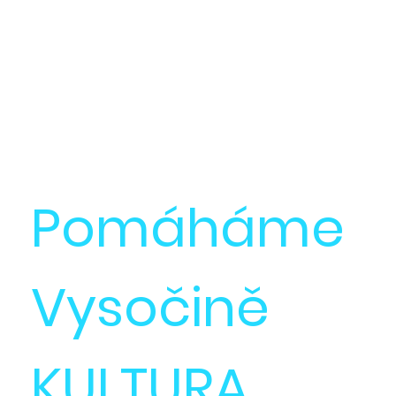
Přihlaš se do
otevřených výzev.
Pomáháme
Vysočině
KULTURA