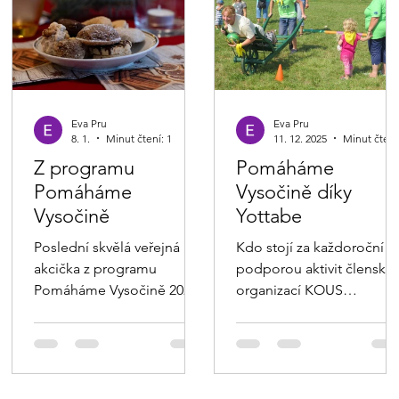
Eva Pru
Eva Pru
8. 1.
Minut čtení: 1
11. 12. 2025
Minu
Z programu
Pomáháme
Pomáháme
Vysočině díky
Vysočině
Yottabe
Poslední skvělá veřejná
Kdo stojí za každoroční
akcička z programu
podporou aktivit členský
Pomáháme Vysočině 2025
organizací KOUS
proběhla v denním
Vysočina? Díky podpoře
stacionáři pro osoby s
Ing. Petra Jeřábka
mentálním postižením
"přidělujeme" na akci
ÚSVIT v Havlíčkově Brodě.
5.000,-Kč pro NNO v
Tuto organizaci vede
oblasti: kultura a příroda.