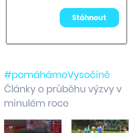
315kB
Stáhnout
#pomáhámeVysočině
Články o průběhu výzvy v
minulém roce