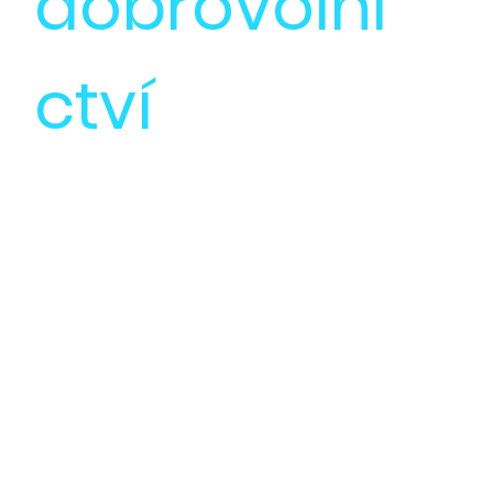
dobrovolni
ctví
KOUS Vysočina, z. s.
rozdělí mezi
členské neziskovky
celých 100.000 Kč.