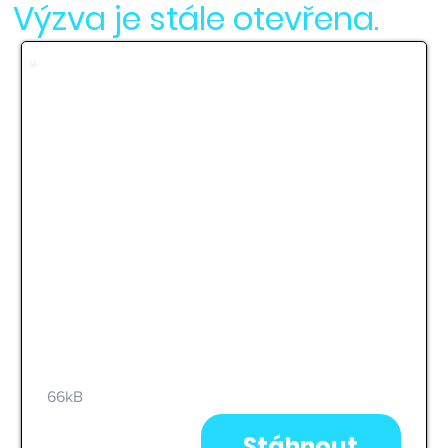
Výzva je stále otevřena.
Výzva k podání žádostí
Výzva k podání žádosti o grant Pomáháme
Vysočině - PŘÍRODA 2025.
66kB
Stáhnout