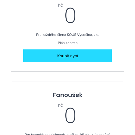
0Kč
0
Kč
Pro každého člena KOUS Vysočina, z.s.
Plán zdarma
Koupit nyní
Fanoušek
0Kč
0
Kč
Pro fanoušky neziskovek, kteří chtějí být u jádra dění.