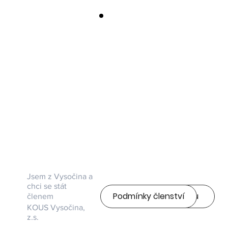
osobním
přístupem na náš
portál a ukáže se
Z MOBILU
Vám váš obsah.
Stejně, jako jste
zvyklý třeba z
Aplikace je
dostupná jak pro
Facebooku,
Android, tak pro
můžete na
Apple.
chytrém telefonu
využívat mobilní
Hledejte: "WIX
aplikaci Wix
SPACE"
Space. Ke všem
službám portálu
tak máte přístup
z mobilní
aplikace.
Jsem z Vysočina a
chci se stát
Podmínky členství
Vyplnit přihlášku
členem
KOUS Vysočina,
z.s.