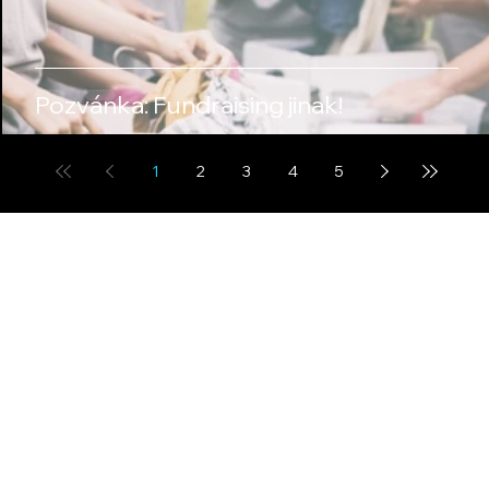
Pozvánka: Fundraising jinak!
1
2
3
4
5
Pomáháme
Vysočině 26