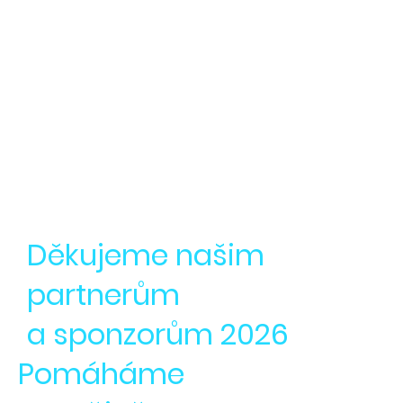
Připravujeme výzvu
pro rok 2026 a získejte 5000,-
Kč
!
Grantový program jsme tento rok vypsali pro
oblast PŘÍRODA a pro oblast KULTURA.
Děkujeme našim
partnerům
a sponzorům 2026
Pomáháme