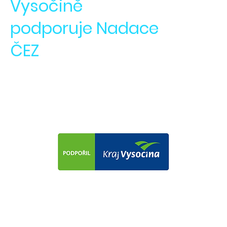
Vysočině
podporuje Nadace
ČEZ
Nadace ČEZ nás tento rok podpořila v
akci
Pomáháme Vysočině
Kraj Vysočina podporuje naši činnost
již řadu dlouhých let. Díky němu
jsme schopni vytvářet naši akademii,
organizovat činnost našich