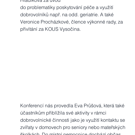
Hladíková za úvod 
do problematiky poskytování péče a využití 
dobrovolníků např. na odd. geriatrie. A také 
Veronice Procházkové, člence výkonné rady, za 
přivítání za KOUS Vysočina. 
Konferencí nás provedla Eva Průšová, která také 
účastníkům přiblížila své aktivity v rámci 
dobrovolnické činnosti jako je využití kontaktu se 
zvířaty v domovech pro seniory nebo mateřských 
školkách. Do místní nemocnice dochází občas 