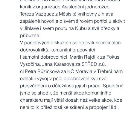
koník z organizace Asistenční jednorožec. 
Tereza Vazquez z Městské knihovny Jihlava 
zapáleně hovořila o svém širokém portfoliu aktivit 
v Jihlavě i svém poutu na Kubu a své předky a 
příbuzné. 
V panelových diskuzích se objevili koordinátoři 
dobrovolníků, komunitní pracovníci 
i samotní dobrovolníci. Martin Rajdlík za Fokus 
Vysočina, Jana Karasová za STŘED z.ú. 
či Petra Růžičková za KC Moravia v Třebíči nám 
odhalili vývoj v péči o dobrovolníky i své 
přesvědčení o důležitosti jejich práce. Společně 
jsme se shodli, že menší akce komunitního 
charakteru mají větší dosah než velké akce, kde 
není tolik příležitosti ke sdílení a propojení lidí. 