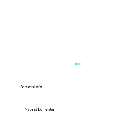
Komentáře
8 dní pro paliativu 2026
Napsat komentář...