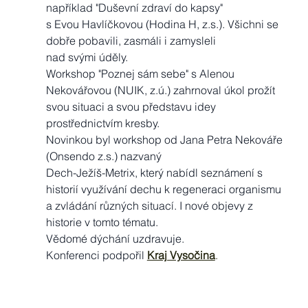
například "Duševní zdraví do kapsy" 
s Evou Havlíčkovou (Hodina H, z.s.). Všichni se 
dobře pobavili, zasmáli i zamysleli 
nad svými úděly.
Workshop "Poznej sám sebe" s Alenou 
Nekovářovou (NUIK, z.ú.) zahrnoval úkol prožít 
svou situaci a svou představu idey 
prostřednictvím kresby.
Novinkou byl workshop od Jana Petra Nekováře 
(Onsendo z.s.) nazvaný 
Dech-Ježíš-Metrix, který nabídl seznámení s 
historií využívání dechu k regeneraci organismu 
a zvládání různých situací. I nové objevy z 
historie v tomto tématu.
Vědomé dýchání uzdravuje.
Konferenci podpořil 
Kraj Vysočina
. 