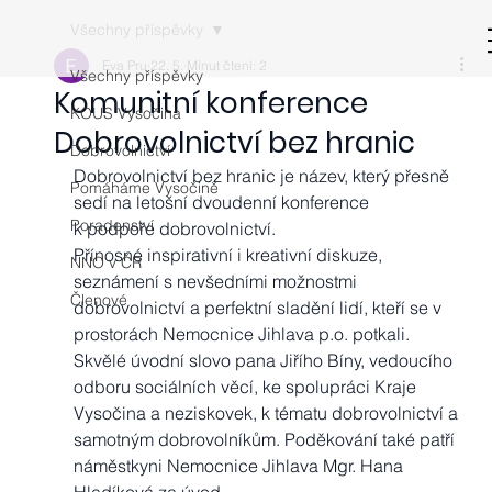
Všechny příspěvky
Eva Pru
22. 5.
Minut čtení: 2
Všechny příspěvky
Komunitní konference
KOUS Vysočina
Dobrovolnictví bez hranic
Dobrovolnictví
Dobrovolnictví bez hranic je název, který přesně 
Pomáháme Vysočině
sedí na letošní dvoudenní konference 
Poradenství
k podpoře dobrovolnictví. 
Přínosné inspirativní i kreativní diskuze, 
NNO v ČR
seznámení s nevšedními možnostmi 
Členové
dobrovolnictví a perfektní sladění lidí, kteří se v 
prostorách Nemocnice Jihlava p.o. potkali. 
Skvělé úvodní slovo pana Jiřího Bíny, vedoucího 
odboru sociálních věcí, ke spolupráci Kraje 
Vysočina a neziskovek, k tématu dobrovolnictví a 
samotným dobrovolníkům. Poděkování také patří 
náměstkyni Nemocnice Jihlava Mgr. Hana 