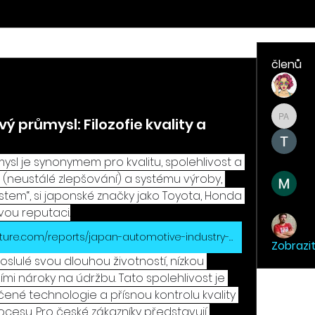
Členové
O nás
členů
Ole
Pro
 průmysl: Filozofie kvality a
Projekt
Тan
l je synonymem pro kvalitu, spolehlivost a 
zen“ (neustálé zlepšování) a systému výroby, 
Mar
stem“, si japonské značky jako Toyota, Honda 
vou reputaci.
Jan
https://www.marketresearchfuture.com/reports/japan-automotive-industry-47039
Zobrazi
slulé svou dlouhou životností, nízkou 
mi nároky na údržbu. Tato spolehlivost je 
né technologie a přísnou kontrolu kvality 
esu. Pro české zákazníky představují 