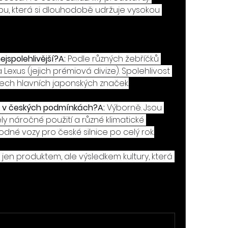
u, která si dlouhodobě udržuje vysokou 
ejspolehlivější?A:
 Podle různých žebříčků 
xus (jejich prémiová divize). Spolehlivost 
ech hlavních japonských značek.
zy v českých podmínkách?A:
 Výborně. Jsou 
y náročné použití a různé klimatické 
odné vozy pro české silnice po celý rok.
en produktem, ale výsledkem kultury, která 
6 zobrazení