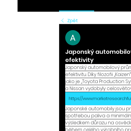
Diskuse
Média
Zpět
Akash Tyagi
29. října 2025
Japonský automobilový
efektivity
Japonský automobilový průmys
efektivitu. Díky filozofii „Kai
jako je „Toyota Production Sy
a Nissan vydobyly celosvěto
Japonské automobily jsou pro
spotřebou paliva a minimální
výsledkem důrazu na osvědče
během celého výrobního proc