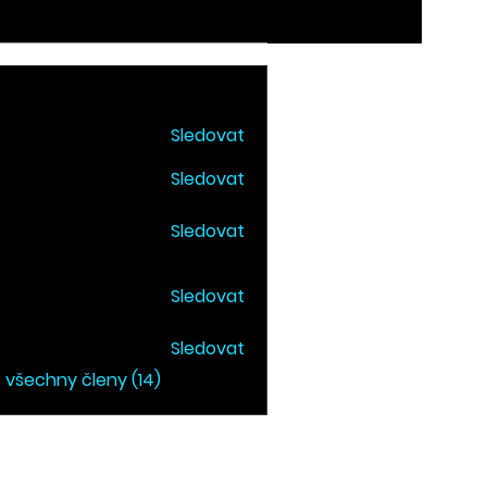
Sledovat
sya Solonenkova
Sledovat
jekt Angažovanci
 Angažovanci
Sledovat
ia D
Sledovat
k Lotuz
Sledovat
 Petr Nekovar
t všechny členy (14)