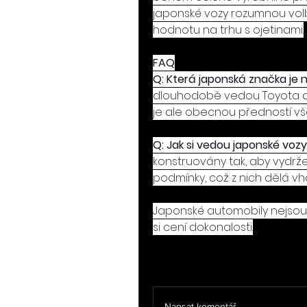
japonské vozy rozumnou volb
hodnotu na trhu s ojetinami.
FAQ
Q: Která japonská značka je n
dlouhodobě vedou Toyota a Le
je ale obecnou předností vš
Q: Jak si vedou japonské vo
konstruovány tak, aby vydržel
podmínky, což z nich dělá vh
Japonské automobily nejsou j
si cení dokonalosti.
0
0 komentářů
Napsat komentář...