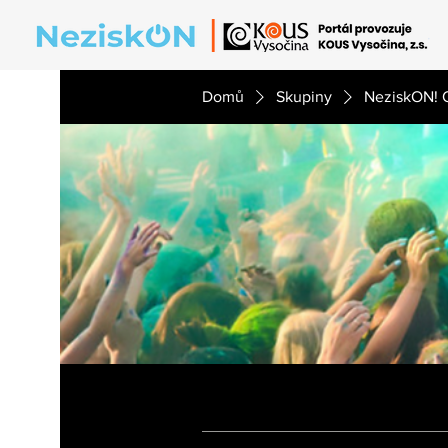
Domů
Skupiny
NeziskON! 
NeziskON! Online
Veřejná
·
14 členů